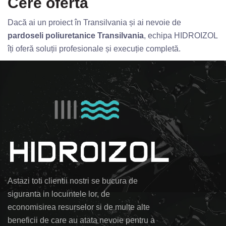
Cere ofertă
Dacă ai un proiect în Transilvania și ai nevoie de
pardoseli poliuretanice Transilvania
, echipa HIDROIZOL
îți oferă soluții profesionale și execuție completă.
Astazi toti clientii nostri se bucura de
siguranta in locuintele lor, de
economisirea resurselor si de multe alte
beneficii de care au atata nevoie pentru a