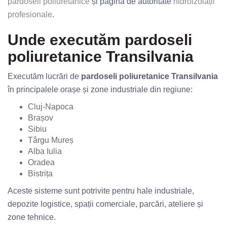
pardoseli poliuretanice
și pagina de autoritate
hidroizolații
profesionale
.
Unde executăm pardoseli
poliuretanice Transilvania
Executăm lucrări de
pardoseli poliuretanice Transilvania
în principalele orașe și zone industriale din regiune:
Cluj-Napoca
Brașov
Sibiu
Târgu Mureș
Alba Iulia
Oradea
Bistrița
Aceste sisteme sunt potrivite pentru hale industriale,
depozite logistice, spații comerciale, parcări, ateliere și
zone tehnice.