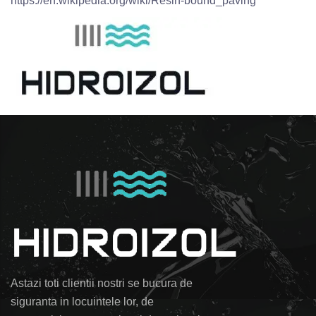
https://en.wikipedia.org/wiki/Resin-bound_paving
Astazi toti clientii nostri se bucura de
siguranta in locuintele lor, de